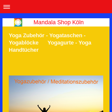
Mandala Shop Köln
Yoga Zubehör - Yogataschen -
Yogablöcke Yogagurte - Yoga
Handtücher